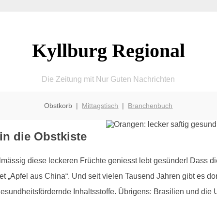
Kyllburg Regional
Die Zeitung mit Nur Guten Nachrichten
Obstkorb |
Mittagstisch
|
Branchenbuch
in die Obstkiste
lmässig diese leckeren Früchte geniesst lebt gesünder! Dass 
t „Apfel aus China“. Und seit vielen Tausend Jahren gibt es do
esundheitsfördernde Inhaltsstoffe. Übrigens: Brasilien und di