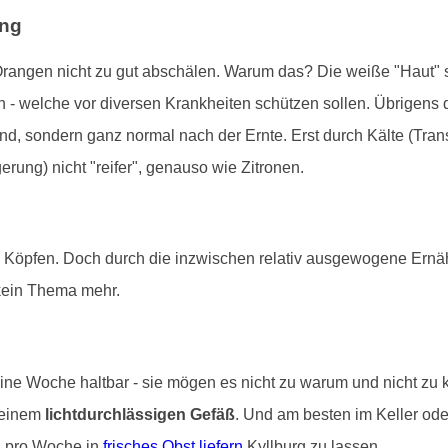
ung
rangen nicht zu gut abschälen. Warum das? Die weiße "Haut" s
 - welche vor diversen Krankheiten schützen sollen. Übrigens
sind, sondern ganz normal nach der Ernte. Erst durch Kälte (Trans
ung) nicht "reifer", genauso wie Zitronen.
n Köpfen. Doch durch die inzwischen relativ ausgewogene Ernä
kein Thema mehr.
ine Woche haltbar - sie mögen es nicht zu warum und nicht zu 
 einem
lichtdurchlässigen Gefäß
. Und am besten im Keller od
al pro Woche in
frisches Obst liefern
Kyllburg zu lassen.